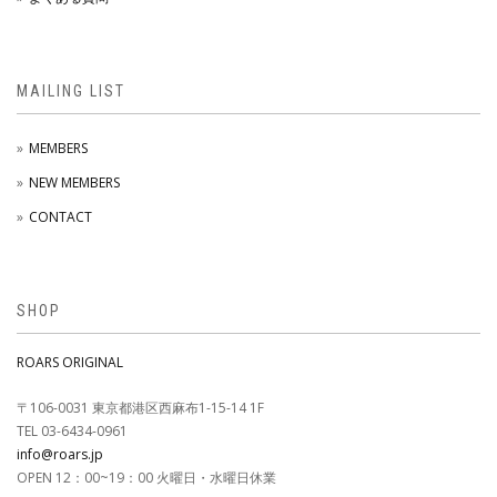
MAILING LIST
MEMBERS
NEW MEMBERS
CONTACT
SHOP
ROARS ORIGINAL
〒106-0031 東京都港区西麻布1-15-14 1F
TEL 03-6434-0961
info@roars.jp
OPEN 12：00~19：00 火曜日・水曜日休業