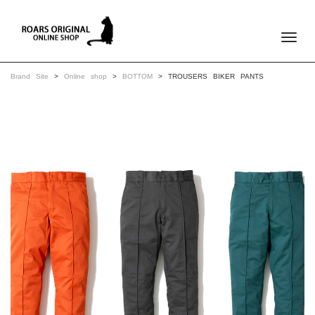
Toggle
Brand Site
>
Online shop
>
BOTTOM
> TROUSERS BIKER PANTS