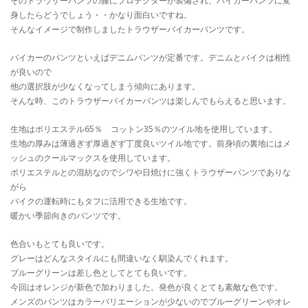
そのトラウザーパンツの膝にプロテクターが装備され、バイカーパンツに変
身したらどうでしょう・・かなり面白いですね。
そんなイメージで制作しましたトラウザーバイカーパンツです。
バイカーのパンツといえばデニムパンツが定番です。デニムとバイクは相性
が良いので
他の選択肢が少なくなってしまう傾向にあります。
そんな時、このトラウザーバイカーパンツは楽しんでもらえると思います。
生地はポリエステル65％ コットン35％のツイル地を使用しています。
生地の厚みは薄過ぎず厚過ぎず丁度良いツイル地です。前身頃の裏地にはメ
ッシュのクールマックスを使用しています。
ポリエステルとの混紡なのでシワや日焼けに強くトラウザーパンツでありな
がら
バイクの運転時にもタフに活用できる生地です。
暖かい季節向きのパンツです。
色合いもとても良いです。
グレーはどんなスタイルにも間違いなく馴染んでくれます。
ブルーグリーンは差し色としてとても良いです。
今回はオレンジが新色で加わりました。発色が良くとても素敵な色です。
メンズのパンツはカラーバリエーションが少ないのでブルーグリーンやオレ