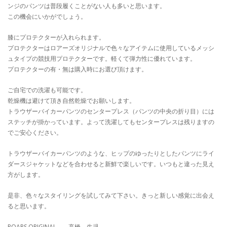
ンジのパンツは普段履くことがない人も多いと思います。
この機会にいかがでしょう。
膝にプロテクターが入れられます。
プロテクターはロアーズオリジナルで色々なアイテムに使用しているメッシ
ュタイプの競技用プロテクターです。軽くて弾力性に優れています。
プロテクターの有・無は購入時にお選び頂けます。
ご自宅での洗濯も可能です。
乾燥機は避けて頂き自然乾燥でお願いします。
トラウザーバイカーパンツのセンタープレス（パンツの中央の折り目）には
ステッチが掛かっています。よって洗濯してもセンタープレスは残りますの
でご安心ください。
トラウザーバイカーパンツのような、ヒップのゆったりとしたパンツにライ
ダースジャケットなどを合わせると新鮮で楽しいです。いつもと違った見え
方がします。
是非、色々なスタイリングを試してみて下さい。きっと新しい感覚に出会え
ると思います。
ROARS ORIGINAL 高橋 生児